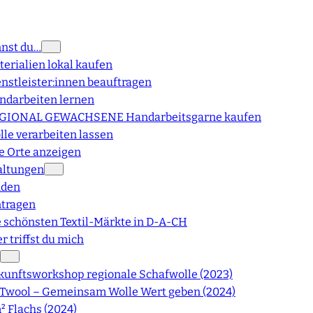
nnst du…
erialien lokal kaufen
enstleister:innen beauftragen
ndarbeiten lernen
GIONAL GEWACHSENE Handarbeitsgarne kaufen
lle verarbeiten lassen
le Orte anzeigen
altungen
nden
ntragen
e schönsten Textil-Märkte in D-A-CH
r triffst du mich
kunftsworkshop regionale Schafwolle (2023)
Twool – Gemeinsam Wolle Wert geben (2024)
² Flachs (2024)