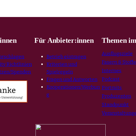
innen
Für Anbieter:innen
Themen im
Ausflugsziele
vorschlagen
Betrieb eintragen
Fasern & Stoff
y Richtlinien
Kriterien und
Internes
tzen/Spenden
Spielregeln
Podcast
Fragen und Antworten
Kooperationen/Werbun
Portraits
g
Produzenten
Standpunkt
Veranstaltung