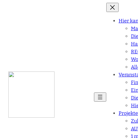
Hier ka
Mat
Di
Ha
RE
Wo
Al
Veranst
Fi
Ei
Di
Hie
Projekte
Zu
AU
1 m