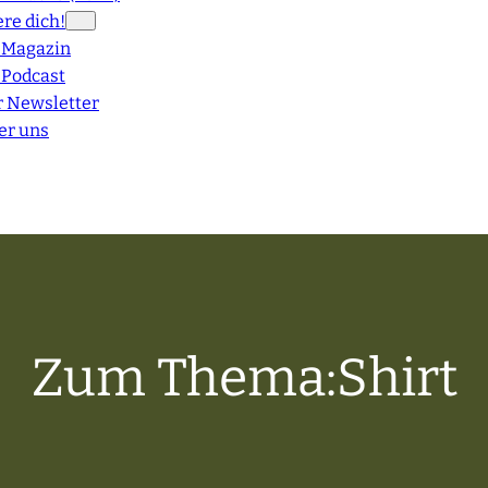
re dich!
 Magazin
 Podcast
r Newsletter
er uns
Zum Thema:
Shirt