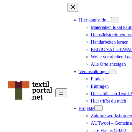
Hier kannst du…
Materialien lokal kauf
Dienstleister:innen be
Handarbeiten lernen
REGIONAL GEWACHS
Wolle verarbeiten lass
Alle Orte anzeigen
Veranstaltungen
Finden
Eintragen
Die schönsten Textil
Hier triffst du mich
Projekte
Zukunftsworkshop reg
AUTwool – Gemeinsa
1 m² Flachs (2024)