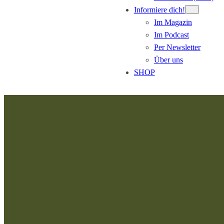
Informiere dich!
Im Magazin
Im Podcast
Per Newsletter
Über uns
SHOP
Zum
Inhalt
springen