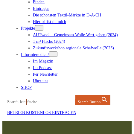
Finden
Eintragen
Die schönsten Textil-Märkte in D-A-CH
Hier triffst du mich
Projekte
AUTwool – Gemeinsam Wolle Wert geben (2024)
1 m² Flachs (2024)
Zukunftsworkshop regionale Schafwolle (2023)
Informiere dich!
Im Magazin
Im Podcast
Per Newsletter
Über uns
SHOP
Search for:
Search Button
BETRIEB KOSTENLOS EINTRAGEN
Zum
Inhalt