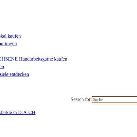
okal kaufen
auftragen
ENE Handarbeitsgarne kaufen
en
iele entdecken
Search for:
-Märkte in D-A-CH