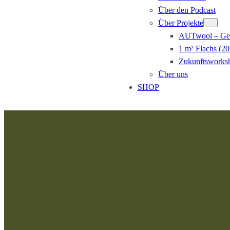
Über den Podcast
Über Projekte
AUTwool – Gem
1 m² Flachs (20
Zukunftsworksh
Über uns
SHOP
Zum
Inhalt
springen