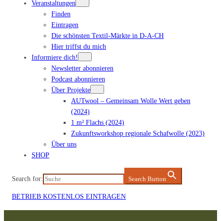
Veranstaltungen
Finden
Eintragen
Die schönsten Textil-Märkte in D-A-CH
Hier triffst du mich
Informiere dich!
Newsletter abonnieren
Podcast abonnieren
Über Projekte
AUTwool – Gemeinsam Wolle Wert geben
(2024)
1 m² Flachs (2024)
Zukunftsworkshop regionale Schafwolle (2023)
Über uns
SHOP
Search for:
Search Button
BETRIEB KOSTENLOS EINTRAGEN
Zum