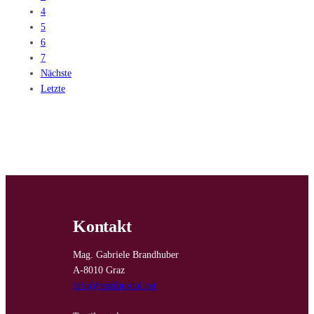
4
5
6
7
Nächste
Letzte
Kontakt
Mag. Gabriele Brandhuber
A-8010 Graz
info@textilportal.net