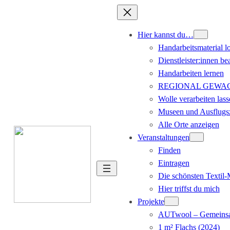
Hier kannst du…
Handarbeitsmaterial l
Dienstleister:innen be
Handarbeiten lernen
REGIONAL GEWACHS
Wolle verarbeiten lass
Museen und Ausflugsz
Alle Orte anzeigen
Veranstaltungen
Finden
Eintragen
Die schönsten Textil
Hier triffst du mich
Projekte
AUTwool – Gemeinsa
1 m² Flachs (2024)