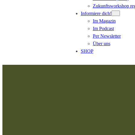
Zukunftsworkshop reg
Informiere dich!
Im Magazin
Im Podcast
Per Newsletter
Über uns
SHOP
Zum
Inhalt
springen