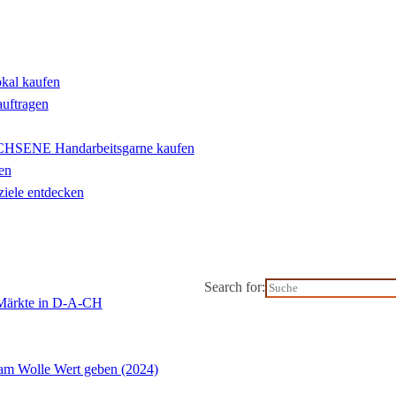
okal kaufen
auftragen
ENE Handarbeitsgarne kaufen
en
iele entdecken
Search for:
-Märkte in D-A-CH
m Wolle Wert geben (2024)