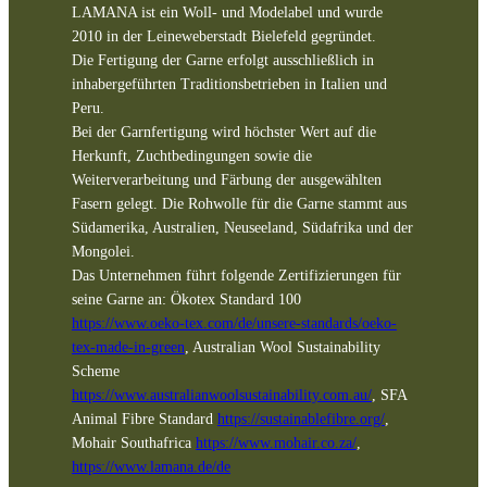
LAMANA ist ein Woll- und Modelabel und wurde
2010 in der Leineweberstadt Bielefeld gegründet.
Die Fertigung der Garne erfolgt ausschließlich in
inhabergeführten Traditionsbetrieben in Italien und
Peru.
Bei der Garnfertigung wird höchster Wert auf die
Herkunft, Zuchtbedingungen sowie die
Weiterverarbeitung und Färbung der ausgewählten
Fasern gelegt. Die Rohwolle für die Garne stammt aus
Südamerika, Australien, Neuseeland, Südafrika und der
Mongolei.
Das Unternehmen führt folgende Zertifizierungen für
seine Garne an: Ökotex Standard 100
https://www.oeko-tex.com/de/unsere-standards/oeko-
tex-made-in-green
, Australian Wool Sustainability
Scheme
https://www.australianwoolsustainability.com.au/
, SFA
Animal Fibre Standard
https://sustainablefibre.org/
,
Mohair Southafrica
https://www.mohair.co.za/
,
https://www.lamana.de/de