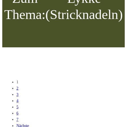
Thema:
(Stricknadeln)
1
2
3
4
5
6
7
Nächste