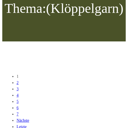
Thema:
(Klöppelgarn)
1
2
3
4
5
6
7
Nächste
Letzte