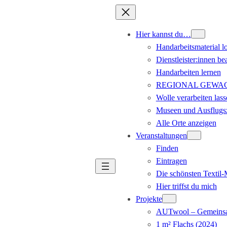
Hier kannst du…
Handarbeitsmaterial l
Dienstleister:innen be
Handarbeiten lernen
REGIONAL GEWACHS
Wolle verarbeiten lass
Museen und Ausflugsz
Alle Orte anzeigen
Veranstaltungen
Finden
Eintragen
Die schönsten Textil
Hier triffst du mich
Projekte
AUTwool – Gemeinsa
1 m² Flachs (2024)