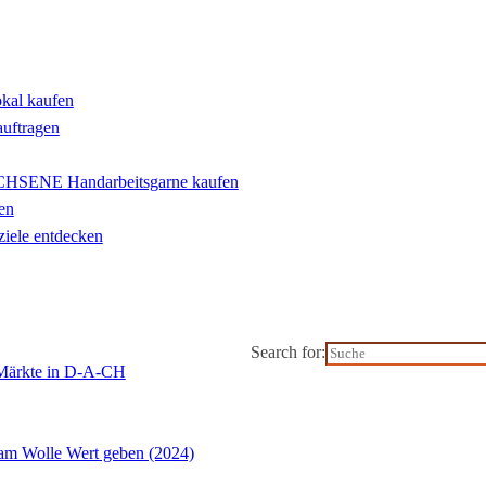
okal kaufen
auftragen
ENE Handarbeitsgarne kaufen
en
iele entdecken
Search for:
-Märkte in D-A-CH
m Wolle Wert geben (2024)