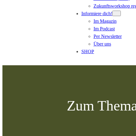
Zukunftsworkshop reg
Informiere dich!
Im Magazin
Im Podcast
Per Newsletter
Über uns
SHOP
Zum
Inhalt
springen
Zum Thema