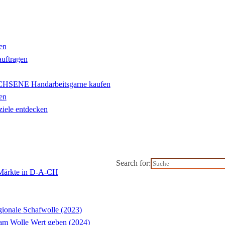
en
auftragen
ENE Handarbeitsgarne kaufen
en
iele entdecken
Search for:
-Märkte in D-A-CH
ionale Schafwolle (2023)
m Wolle Wert geben (2024)