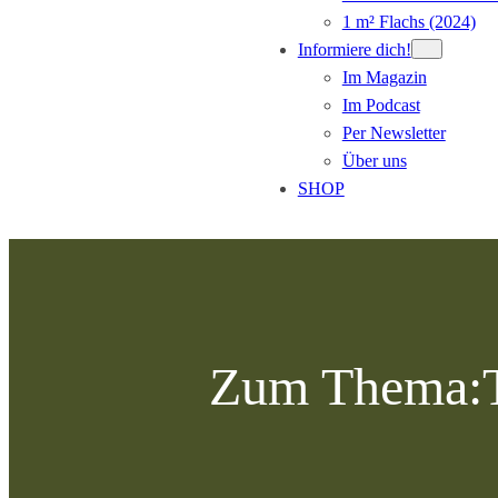
1 m² Flachs (2024)
Informiere dich!
Im Magazin
Im Podcast
Per Newsletter
Über uns
SHOP
Zum
Inhalt
springen
Zum Thema: