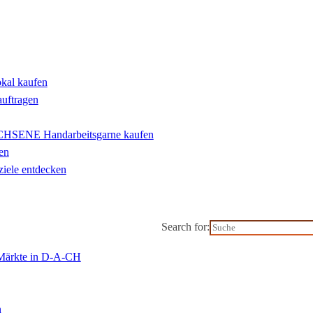
okal kaufen
auftragen
ENE Handarbeitsgarne kaufen
en
iele entdecken
Search for:
-Märkte in D-A-CH
n