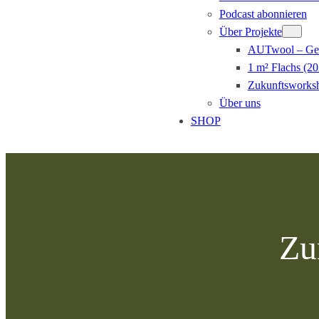
Podcast abonnieren
Über Projekte
AUTwool – Gem
1 m² Flachs (20
Zukunftsworksh
Über uns
SHOP
Zum
Inhalt
springen
Zu