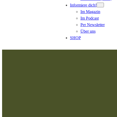
Informiere dich!
Im Magazin
Im Podcast
Per Newsletter
Über uns
SHOP
Zum
Inhalt
springen