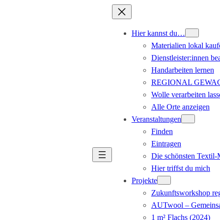
Hier kannst du…
Materialien lokal kauf
Dienstleister:innen be
Handarbeiten lernen
REGIONAL GEWACHS
Wolle verarbeiten lass
Alle Orte anzeigen
Veranstaltungen
Finden
Eintragen
Die schönsten Textil
Hier triffst du mich
Projekte
Zukunftsworkshop reg
AUTwool – Gemeinsa
1 m² Flachs (2024)