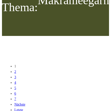
Makrameegarn
Thema:
1
2
3
4
5
6
7
Nächste
Letzte