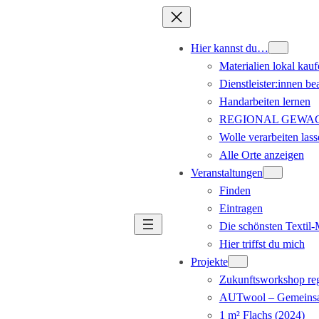
Hier kannst du…
Materialien lokal kauf
Dienstleister:innen be
Handarbeiten lernen
REGIONAL GEWACHS
Wolle verarbeiten lass
Alle Orte anzeigen
Veranstaltungen
Finden
Eintragen
Die schönsten Textil
Hier triffst du mich
Projekte
Zukunftsworkshop reg
AUTwool – Gemeinsa
1 m² Flachs (2024)