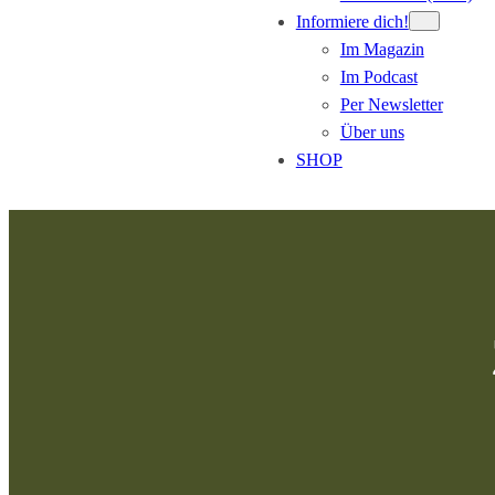
Informiere dich!
Im Magazin
Im Podcast
Per Newsletter
Über uns
SHOP
Zum
Inhalt
springen