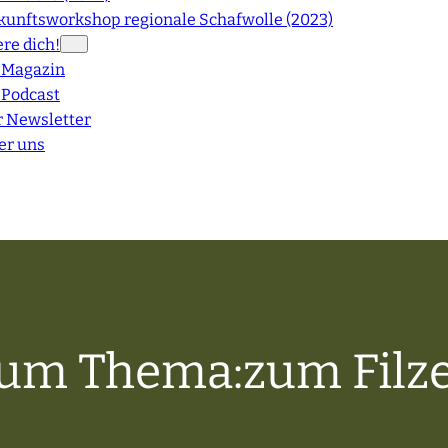
kunftsworkshop regionale Schafwolle (2023)
re dich!
 Magazin
 Podcast
r Newsletter
er uns
um Thema:
zum Filz