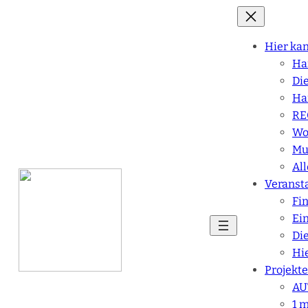
Hier ka
Ha
Di
Ha
RE
Wo
Mu
Al
Veranst
Fi
Ei
Di
Hie
Projekte
AU
1 m