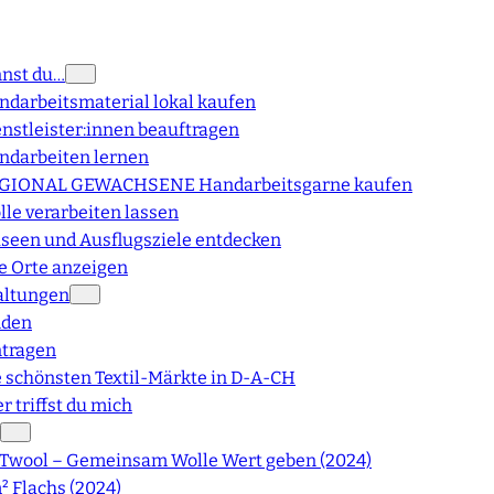
nnst du…
ndarbeitsmaterial lokal kaufen
enstleister:innen beauftragen
ndarbeiten lernen
GIONAL GEWACHSENE Handarbeitsgarne kaufen
lle verarbeiten lassen
seen und Ausflugsziele entdecken
le Orte anzeigen
altungen
nden
ntragen
e schönsten Textil-Märkte in D-A-CH
r triffst du mich
Twool – Gemeinsam Wolle Wert geben (2024)
² Flachs (2024)