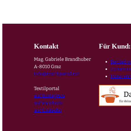
Kontakt
Für Kund:
Mag. Gabriele Brandhuber
Betrieb 
A-8010 Graz
Communit
info@textilportal.net
Unterstü
Textilportal
auf Instagram
auf Facebook
auf LinkedIn