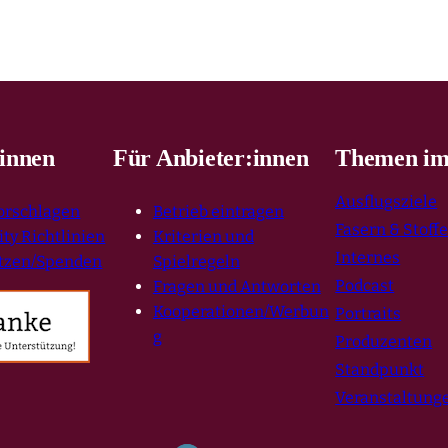
innen
Für Anbieter:innen
Themen im
Ausflugsziele
vorschlagen
Betrieb eintragen
Fasern & Stoff
y Richtlinien
Kriterien und
Internes
tzen/Spenden
Spielregeln
Podcast
Fragen und Antworten
Kooperationen/Werbun
Portraits
g
Produzenten
Standpunkt
Veranstaltung