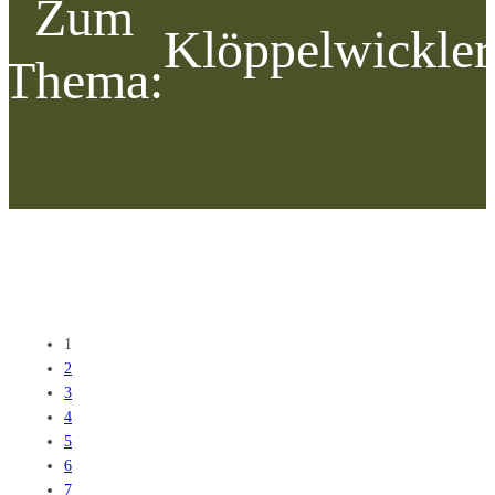
Zum
Klöppelwickler
Thema:
1
2
3
4
5
6
7