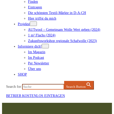
Finden
Eintragen
Die schönsten Textil-Märkte in D-A-CH
Hier triffst du mich
Projekte
AUTwool – Gemeinsam Wolle Wert geben (2024)
1 m² Flachs (2024)
Zukunftsworkshop regionale Schafwolle (2023)
Informiere dich!
Im Magazin
Im Podcast
Per Newsletter
Über uns
SHOP
Search for:
Search Button
BETRIEB KOSTENLOS EINTRAGEN
Zum
Inhalt