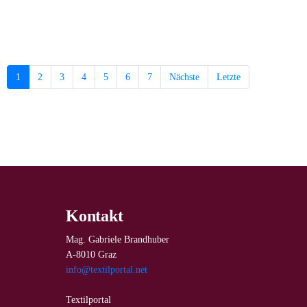
1
2
3
4
5
6
7
Nächste
Letzte
Kontakt
Mag. Gabriele Brandhuber
A-8010 Graz
info@textilportal.net
Textilportal