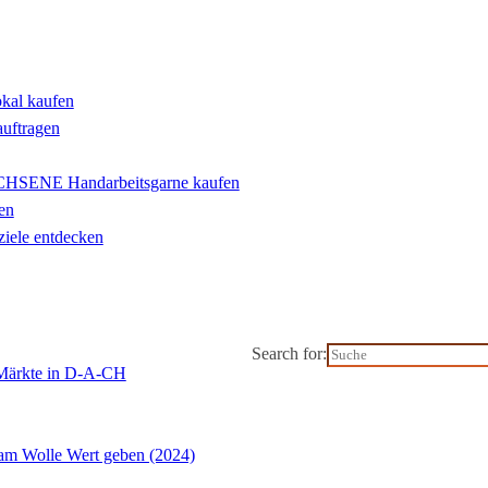
okal kaufen
auftragen
ENE Handarbeitsgarne kaufen
en
iele entdecken
Search for:
-Märkte in D-A-CH
m Wolle Wert geben (2024)