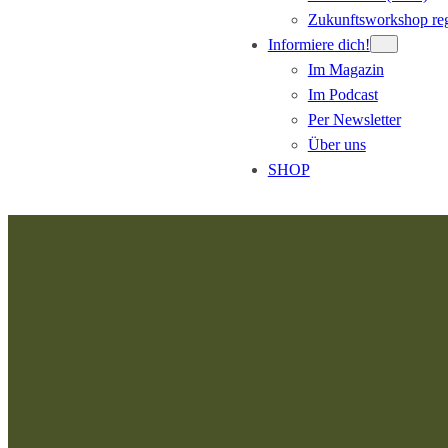
Zukunftsworkshop reg
Informiere dich!
Im Magazin
Im Podcast
Per Newsletter
Über uns
SHOP
Zum
Inhalt
springen