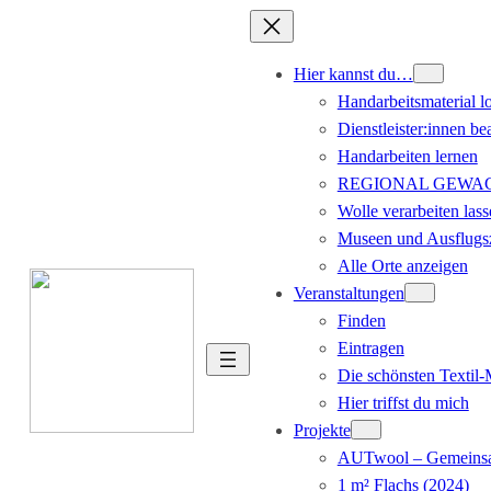
Hier kannst du…
Handarbeitsmaterial l
Dienstleister:innen be
Handarbeiten lernen
REGIONAL GEWACHS
Wolle verarbeiten lass
Museen und Ausflugsz
Alle Orte anzeigen
Veranstaltungen
Finden
Eintragen
Die schönsten Textil
Hier triffst du mich
Projekte
AUTwool – Gemeinsa
1 m² Flachs (2024)