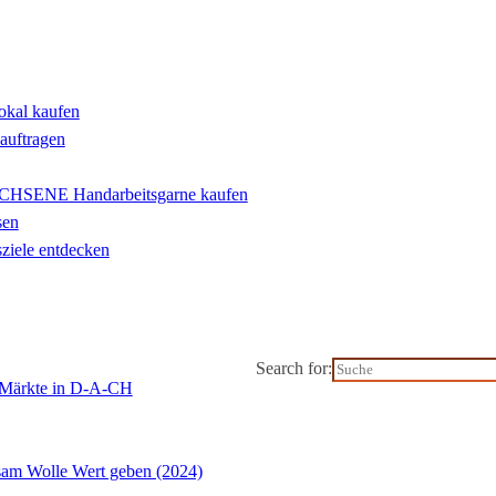
lokal kaufen
eauftragen
ENE Handarbeitsgarne kaufen
sen
ziele entdecken
Search for:
l-Märkte in D-A-CH
m Wolle Wert geben (2024)