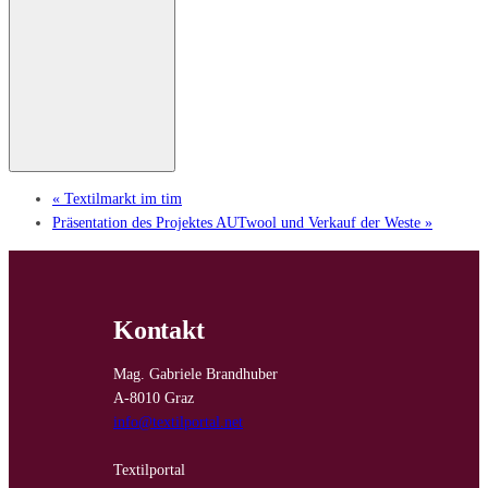
«
Textilmarkt im tim
Präsentation des Projektes AUTwool und Verkauf der Weste
»
Kontakt
Mag. Gabriele Brandhuber
A-8010 Graz
info@textilportal.net
Textilportal