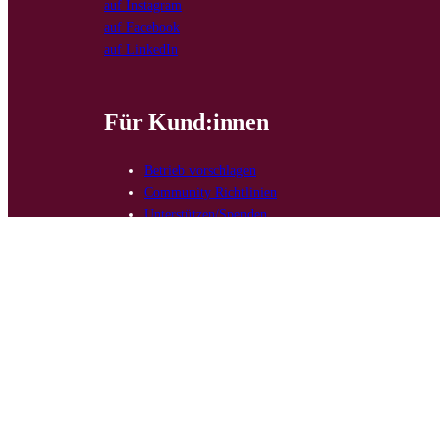
auf Instagram
auf Facebook
auf LinkedIn
Für Kund:innen
Betrieb vorschlagen
Community Richtlinien
Unterstützen/Spenden
Für Anbieter:innen
Betrieb eintragen