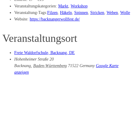
Veranstaltungskategorien:
Markt
,
Workshop
Veranstaltung-Tags:
Filzen
,
Häkeln
,
Spinnen
,
Stricken
,
Weben
,
Wolle
Website:
https://backnangerwollfest.de/
Veranstaltungsort
Freie Waldorfschule, Backnang, DE
Hohenheimer Straße 20
Backnang
,
Baden-Württemberg
71522
Germany
Google Karte
anzeigen