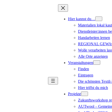
Hier kannst du…
Materialien lokal kau
Dienstleister:innen b
Handarbeiten lernen
REGIONAL GEWACHS
Wolle verarbeiten las
Alle Orte anzeigen
Veranstaltungen
Finden
Eintragen
Die schönsten Texti
Hier triffst du mich
Projekte
Zukunftsworkshop re
AUTwool – Gemeinsa