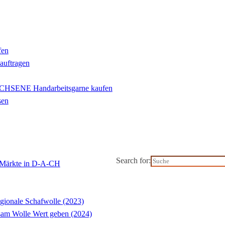
fen
eauftragen
ENE Handarbeitsgarne kaufen
sen
Search for:
l-Märkte in D-A-CH
gionale Schafwolle (2023)
m Wolle Wert geben (2024)