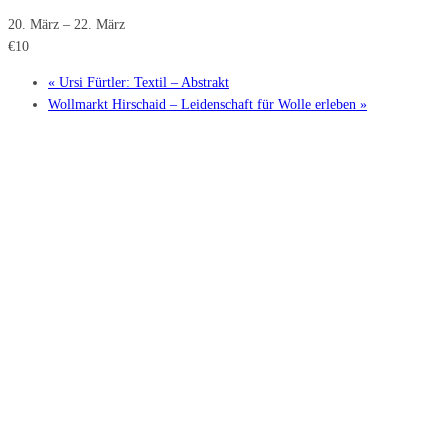
20. März
–
22. März
€10
«
Ursi Fürtler: Textil – Abstrakt
Wollmarkt Hirschaid – Leidenschaft für Wolle erleben
»