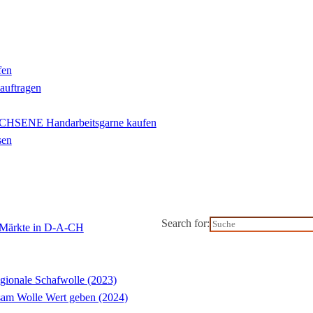
fen
eauftragen
ENE Handarbeitsgarne kaufen
sen
Search for:
l-Märkte in D-A-CH
gionale Schafwolle (2023)
m Wolle Wert geben (2024)