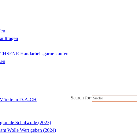
fen
eauftragen
ENE Handarbeitsgarne kaufen
sen
Search for:
l-Märkte in D-A-CH
gionale Schafwolle (2023)
m Wolle Wert geben (2024)