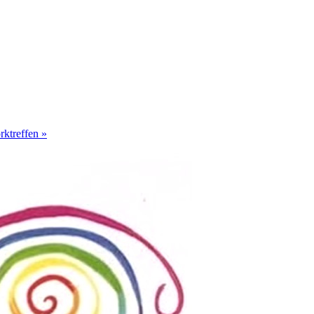
rktreffen
»