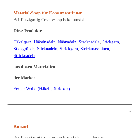
Material-Shop für Konsument:innen
Bei Einzigartig Creativshop bekommst du
Diese Produkte
Häkelgarn
,
Häkelnadeln
,
Nähnadeln
,
Stecknadeln
,
Stickgarn
,
Stickgründe
,
Sticknadeln
,
Strickgarn
,
Strickmaschinen
,
Stricknadeln
aus diesen Materialien
der Marken
Ferner Wolle (Häkeln, Stricken)
Kursort
Bei Einzigartig Creativshop kannst du _____ lernen: