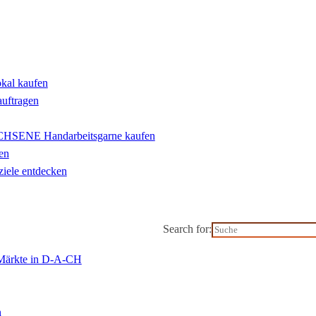
okal kaufen
auftragen
ENE Handarbeitsgarne kaufen
en
iele entdecken
Search for:
-Märkte in D-A-CH
n