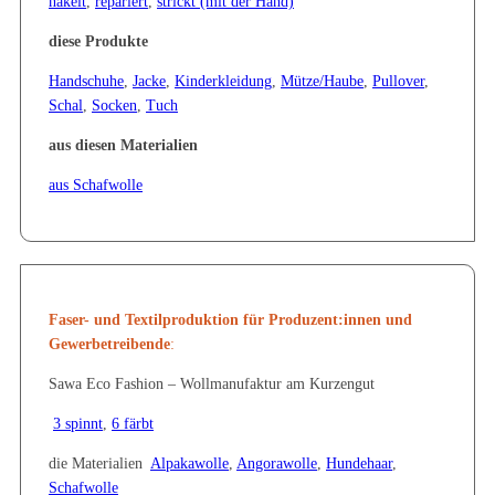
häkelt
,
repariert
,
strickt (mit der Hand)
diese Produkte
Handschuhe
,
Jacke
,
Kinderkleidung
,
Mütze/Haube
,
Pullover
,
Schal
,
Socken
,
Tuch
aus diesen Materialien
aus Schafwolle
Faser- und Textilproduktion
für Produzent:innen und
Gewerbetreibende
:
Sawa Eco Fashion – Wollmanufaktur am Kurzengut
3 spinnt
,
6 färbt
die Materialien
Alpakawolle
,
Angorawolle
,
Hundehaar
,
Schafwolle