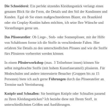
übersiedelt. Das Schneider- und Plisseeatelier Tanja Raab bietet eine
Vielfalt an verschiedenen Erzeugnissen und Dienstleistungen
handwerklicher Art.
Die Schneiderei:
Ein perfekt sitzendes Kleidungsstück verlangt einen
genauen Blick für die Form, die Details und den Stil der Kundinnen und
Kunden. Egal ob Sie einen maßgeschneiderten Blazer, ein Brautkleid
oder ein Cosplay-Kostüm haben möchten, ich setze Ihre Wünsche und
Vorstellungen gerne um.
Das Plisseeatelier
: Ob Liege-, Steh- oder Sonnenplissee, mit der Hilfe
von Schablonen forme ich die Stoffe in verschiedenste Falten. Hier
erfahren Sie Details zu den unterschiedlichen Plissees und wie die Stoffe
fürs Plissieren vorbereitet werden können.
In einem
Plissierworkshop
(max. 3 Teilnehmer:innen) können Sie
selbst mitgebrachte Stoffe (mit hohem Kunstfaseranteil) plissieren. Für
Modeschulen und andere interessierte Besucher (Gruppen bis zu 15
Personen) biete ich auch gerne
Führungen
durch das Plisseeatelier an.
Termine nach Vereinbarung.