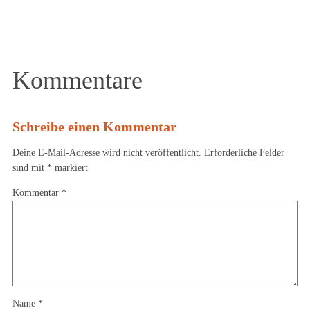
Öffnungszeiten aktuell hier:
https://www.plisseeatelier.at/
Social Media:
Facebook
Instagram
«
PLUfeschn
Monas Wollkessel
»
Kommentare
Schreibe einen Kommentar