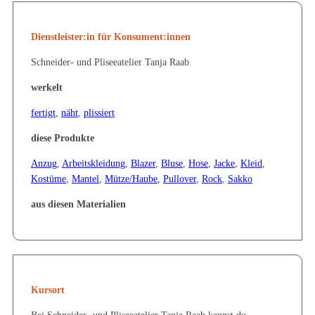
Knöpfe und Schnallen:
Sie benötigen Knöpfe oder Schnallen passend
zu Ihren Kleidungsstücken? Ich beziehe diese mit Ihrem Stoff, in
unterschiedlichsten Größen und Ausführungen.
Dienstleister:in für Konsument:innen
Schneider- und Pliseeatelier Tanja Raab
werkelt
fertigt
,
näht
,
plissiert
diese Produkte
Anzug
,
Arbeitskleidung
,
Blazer
,
Bluse
,
Hose
,
Jacke
,
Kleid
,
Kostüme
,
Mantel
,
Mütze/Haube
,
Pullover
,
Rock
,
Sakko