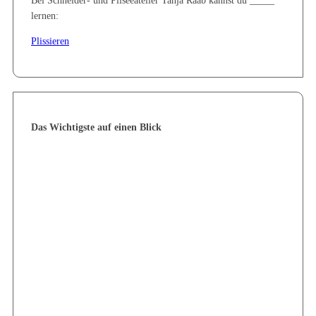
aus diesen Materialien
Kursort
Bei Schneider- und Pliseeatelier Tanja Raab kannst du _____
lernen:
Plissieren
Das Wichtigste auf einen Blick