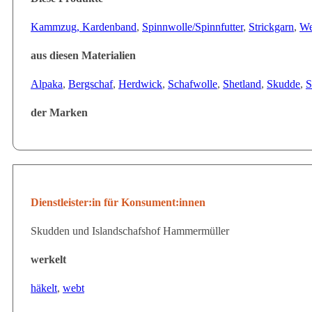
Kammzug, Kardenband
,
Spinnwolle/Spinnfutter
,
Strickgarn
,
We
aus diesen Materialien
Alpaka
,
Bergschaf
,
Herdwick
,
Schafwolle
,
Shetland
,
Skudde
,
S
der Marken
Dienstleister:in für Konsument:innen
Skudden und Islandschafshof Hammermüller
werkelt
häkelt
,
webt