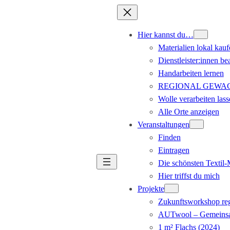
Hier kannst du…
Materialien lokal kauf
Dienstleister:innen be
Handarbeiten lernen
REGIONAL GEWACHS
Wolle verarbeiten lass
Alle Orte anzeigen
Veranstaltungen
Finden
Eintragen
Die schönsten Textil
Hier triffst du mich
Projekte
Zukunftsworkshop reg
AUTwool – Gemeinsa
1 m² Flachs (2024)