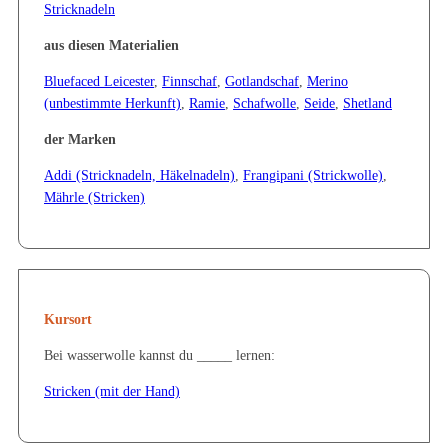
Stricknadeln
aus diesen Materialien
Bluefaced Leicester
,
Finnschaf
,
Gotlandschaf
,
Merino
(unbestimmte Herkunft)
,
Ramie
,
Schafwolle
,
Seide
,
Shetland
der Marken
Addi (Stricknadeln, Häkelnadeln)
,
Frangipani (Strickwolle)
,
Mährle (Stricken)
Kursort
Bei wasserwolle kannst du _____ lernen:
Stricken (mit der Hand)