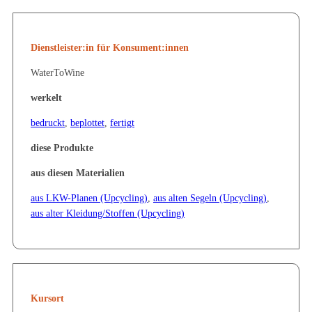
Dienstleister:in für Konsument:innen
WaterToWine
werkelt
bedruckt
,
beplottet
,
fertigt
diese Produkte
aus diesen Materialien
aus LKW-Planen (Upcycling)
,
aus alten Segeln (Upcycling)
,
aus alter Kleidung/Stoffen (Upcycling)
Kursort