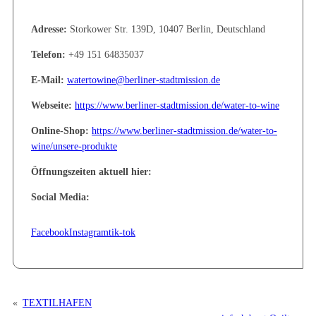
Adresse:
Storkower Str. 139D, 10407 Berlin, Deutschland
Telefon:
+49 151 64835037
E-Mail:
watertowine@berliner-stadtmission.de
Webseite:
https://www.berliner-stadtmission.de/water-to-wine
Online-Shop:
https://www.berliner-stadtmission.de/water-to-
wine/unsere-produkte
Öffnungszeiten aktuell hier:
Social Media:
Facebook
Instagram
tik-tok
«
TEXTILHAFEN