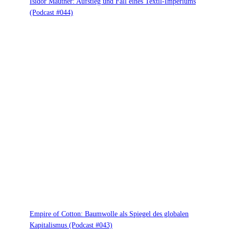
Isidor Mautner: Aufstieg und Fall eines Textil-Imperiums
(Podcast #044)
Empire of Cotton: Baumwolle als Spiegel des globalen
Kapitalismus (Podcast #043)