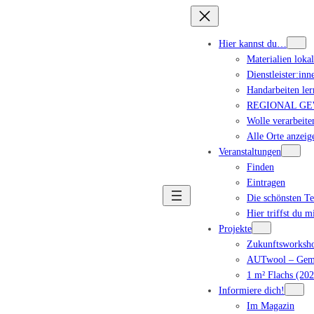
Hier kannst du…
Materialien loka
Dienstleister:inn
Handarbeiten ler
REGIONAL GEWA
Wolle verarbeite
Alle Orte anzeig
Veranstaltungen
Finden
Eintragen
Die schönsten T
Hier triffst du m
Projekte
Zukunftsworksho
AUTwool – Geme
1 m² Flachs (202
Informiere dich!
Im Magazin