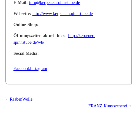
E-Mail:
info@kerpener-spinnstube.de
Webseite:
http://www.kerpener-spinnstube.de
Online-Shop:
Öffnungszeiten aktuell hier:
http://kerpener-
spinnstube.de/wb/
Social Media:
Facebook
Instagram
«
RaabenWolle
FRANZ Kunstweberei
»