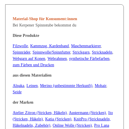
Material-Shop für Konsument:innen
Bei Kerpener Spinnstube bekommst du
Diese Produkte
Filzwolle
,
Kammzug, Kardenband
,
Maschenmarkierer
,
Spinnräder
,
Spinnwolle/Spinnfutter
,
Strickgarn
,
Stricknadeln
,
Webgarn auf Konen
,
Webrahmen
,
synthetische Färbefarben
,
zum Färben und Drucken
aus diesen Materialien
Alpaka
,
Leinen
,
Merino (unbestimmte Herkunft)
,
Mohair
,
Seide
der Marken
Atelier Zitron (Stricken, Häkeln)
,
Austermann (Stricken)
,
Ito
(Stricken, Häkeln)
,
Katia (Stricken)
,
KnitPro (Stricknadeln,
Häkelnadeln, Zubehör)
,
Online Wolle (Stricken)
,
Pro Lana