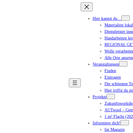
Hier kannst du…
Materialien loka
Dienstleister:inn
Handarbeiten ler
REGIONAL GEWA
Wolle verarbeite
Alle Orte anzeig
Veranstaltungen
Finden
Eintragen
Die schönsten T
Hier triffst du m
Projekte
Zukunftsworksho
AUTwool – Geme
1 m² Flachs (202
Informiere dich!
Im Magazin