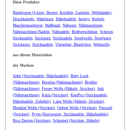
Diese Produkte
Bandwaren (Litzen, Borten, Kordeln, Gummis, Webbänder)
,
Druckknöpfe
,
Häkelgarn
,
Häkelnadeln
,
Jerseys
,
Knöpfe
,
Maschenmarkierer
,
Maßband
,
Nähgarn
,
Nähmaschinen
,
Nähmaschinen-Nadeln
,
Nähnadeln
,
Reißverschlüsse
,
Scheren
,
Stecknadeln
,
Stickgarn
,
Sticknadeln
,
Stopfwolle, Stopfgarn
,
Strickgarn
,
Stricknadeln
,
Vlieseline, Bügelvlies
,
Webstoffe
aus diesen Materialien
der Marken
Addi (Stricknadeln, Häkelnadeln)
,
Baby Lock
(Nähmaschinen)
,
Bernina (Nähmaschinen)
,
Brother
(Nähmaschinen)
,
Ferner Wolle (Häkeln, Stricken)
,
Juki
(Nähmaschinen)
,
Katia (Stricken)
,
KnitPro (Stricknadeln,
Häkelnadeln, Zubehör)
,
Lang Wolle (Häkeln, Stricken)
,
Mondial Wolle (Stricken)
,
Online Wolle (Stricken)
,
Pascuali
(Stricken)
,
Prym (Kurzwaren, Stricknadeln, Häkelnadeln)
,
Rico Design (Stricken)
,
Schoppel (Stricken, Häkeln)