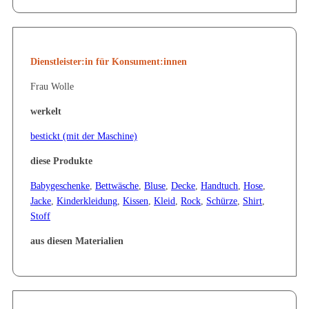
Dienstleister:in für Konsument:innen
Frau Wolle
werkelt
bestickt (mit der Maschine)
diese Produkte
Babygeschenke
,
Bettwäsche
,
Bluse
,
Decke
,
Handtuch
,
Hose
,
Jacke
,
Kinderkleidung
,
Kissen
,
Kleid
,
Rock
,
Schürze
,
Shirt
,
Stoff
aus diesen Materialien