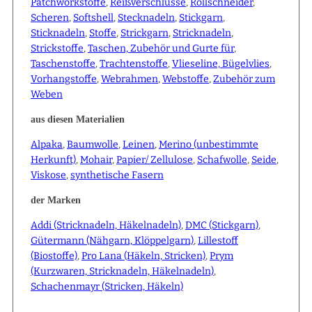
Patchworkstoffe
,
Reißverschlüsse
,
Rollschneider
,
Scheren
,
Softshell
,
Stecknadeln
,
Stickgarn
,
Sticknadeln
,
Stoffe
,
Strickgarn
,
Stricknadeln
,
Strickstoffe
,
Taschen, Zubehör und Gurte für
,
Taschenstoffe
,
Trachtenstoffe
,
Vlieseline, Bügelvlies
,
Vorhangstoffe
,
Webrahmen
,
Webstoffe
,
Zubehör zum
Weben
aus diesen Materialien
Alpaka
,
Baumwolle
,
Leinen
,
Merino (unbestimmte
Herkunft)
,
Mohair
,
Papier/ Zellulose
,
Schafwolle
,
Seide
,
Viskose
,
synthetische Fasern
der Marken
Addi (Stricknadeln, Häkelnadeln)
,
DMC (Stickgarn)
,
Gütermann (Nähgarn, Klöppelgarn)
,
Lillestoff
(Biostoffe)
,
Pro Lana (Häkeln, Stricken)
,
Prym
(Kurzwaren, Stricknadeln, Häkelnadeln)
,
Schachenmayr (Stricken, Häkeln)