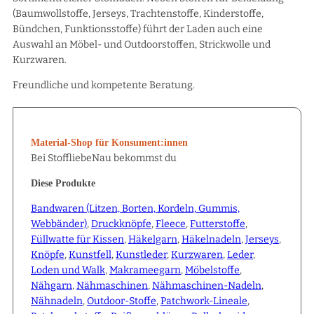
(Baumwollstoffe, Jerseys, Trachtenstoffe, Kinderstoffe,
Bündchen, Funktionsstoffe) führt der Laden auch eine
Auswahl an Möbel- und Outdoorstoffen, Strickwolle und
Kurzwaren.
Freundliche und kompetente Beratung.
Material-Shop für Konsument:innen
Bei StoffliebeNau bekommst du
Diese Produkte
Bandwaren (Litzen, Borten, Kordeln, Gummis,
Webbänder)
,
Druckknöpfe
,
Fleece
,
Futterstoffe
,
Füllwatte für Kissen
,
Häkelgarn
,
Häkelnadeln
,
Jerseys
,
Knöpfe
,
Kunstfell
,
Kunstleder
,
Kurzwaren
,
Leder
,
Loden und Walk
,
Makrameegarn
,
Möbelstoffe
,
Nähgarn
,
Nähmaschinen
,
Nähmaschinen-Nadeln
,
Nähnadeln
,
Outdoor-Stoffe
,
Patchwork-Lineale
,