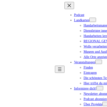
Podcast
Landkarten
Handarbeitsmater
Dienstleister:inn
Handarbeiten ler
REGIONAL GEWA
Wolle verarbeiten
Museen und Ausfl
Alle Orte anzeig
Veranstaltungen
Finden
Eintragen
Die schönsten T
Hier triffst du m
Informiere dich!
Newsletter abonn
Podcast abonnier
Über Projekte