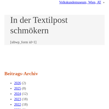
Volkskundemuseum, Wien, AT
»
In der Textilpost
schmökern
[sibwp_form id=1]
Beitrags-Archiv
2026
(2)
2025
(8)
2024
(12)
2023
(18)
2022
(18)