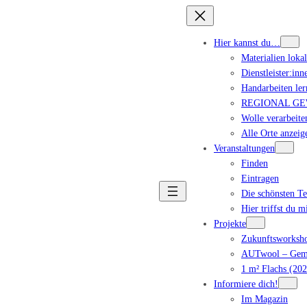
Hier kannst du…
Materialien loka
Dienstleister:inn
Handarbeiten ler
REGIONAL GEWA
Wolle verarbeite
Alle Orte anzeig
Veranstaltungen
Finden
Eintragen
Die schönsten T
Hier triffst du m
Projekte
Zukunftsworksho
AUTwool – Geme
1 m² Flachs (202
Informiere dich!
Im Magazin