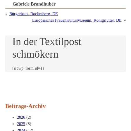
Gabriele Brandhuber
«
Bürgerhaus, Rockenberg, DE
Europäisches FrauenKulturMuseum, Königslutter, DE
»
In der Textilpost
schmökern
[sibwp_form id=1]
Beitrags-Archiv
2026
(2)
2025
(8)
2024
(12)