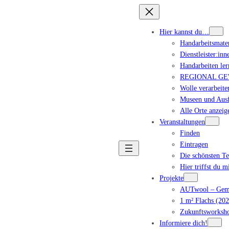
Hier kannst du…
Handarbeitsmater
Dienstleister:inn
Handarbeiten ler
REGIONAL GEWA
Wolle verarbeite
Museen und Ausf
Alle Orte anzeig
Veranstaltungen
Finden
Eintragen
Die schönsten T
Hier triffst du m
Projekte
AUTwool – Geme
1 m² Flachs (202
Zukunftsworksho
Informiere dich!