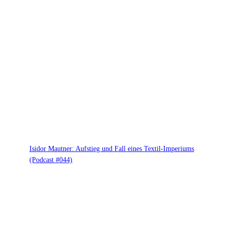
Isidor Mautner: Aufstieg und Fall eines Textil-Imperiums
(Podcast #044)