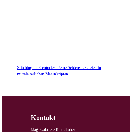
Stitching the Centuries: Feine Seidenstickereien in
mittelalterlichen Manuskripten
Kontakt
Mag. Gabriele Brandhuber