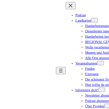
Podcast
Landkarten
Handarbeitsmater
Dienstleister:inn
Handarbeiten ler
REGIONAL GEWA
Wolle verarbeiten
Museen und Ausfl
Alle Orte anzeig
Veranstaltungen
Finden
Eintragen
Die schönsten T
Hier triffst du m
Informiere dich!
Newsletter abonn
Podcast abonnier
Über Projekte