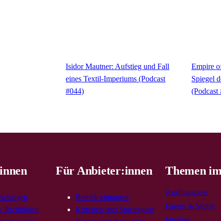
Isidor Mautner: Aufstieg und Fall
Empire o
eines Textil-Imperiums (Podcast
Spiegel d
#044)
(Podcast
innen
Für Anbieter:innen
Themen im
Ausflugsziele
rschlagen
Betrieb eintragen
Fasern & Stoffe
 Richtlinien
Kriterien und Spielregeln
Internes