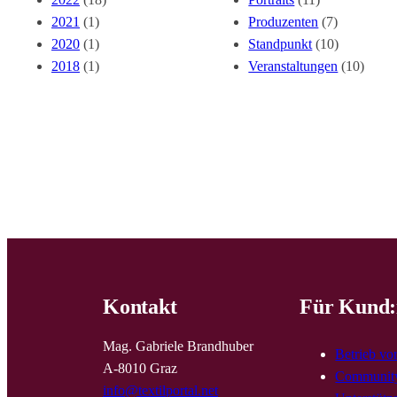
2021
(1)
Produzenten
(7)
2020
(1)
Standpunkt
(10)
2018
(1)
Veranstaltungen
(10)
Kontakt
Für Kund:
Mag. Gabriele Brandhuber
Betrieb vo
A-8010 Graz
Community
info@textilportal.net