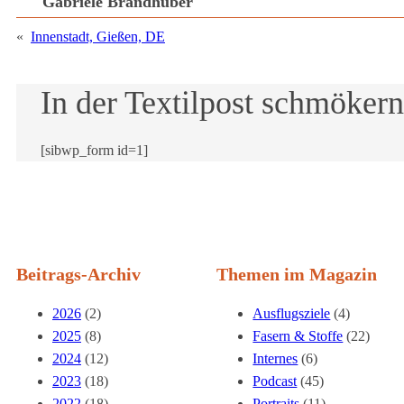
Gabriele Brandhuber
«
Innenstadt, Gießen, DE
In der Textilpost schmökern
[sibwp_form id=1]
Beitrags-Archiv
Themen im Magazin
2026
(2)
Ausflugsziele
(4)
2025
(8)
Fasern & Stoffe
(22)
2024
(12)
Internes
(6)
2023
(18)
Podcast
(45)
2022
(18)
Portraits
(11)