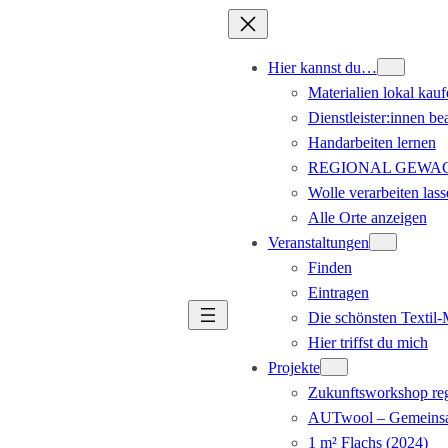
Hier kannst du…
Materialien lokal kauf
Dienstleister:innen be
Handarbeiten lernen
REGIONAL GEWACHS
Wolle verarbeiten lass
Alle Orte anzeigen
Veranstaltungen
Finden
Eintragen
Die schönsten Textil
Hier triffst du mich
Projekte
Zukunftsworkshop reg
AUTwool – Gemeinsa
1 m² Flachs (2024)