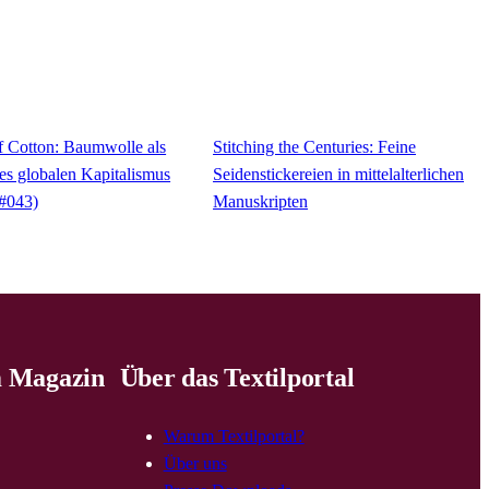
f Cotton: Baumwolle als
Stitching the Centuries: Feine
es globalen Kapitalismus
Seidenstickereien in mittelalterlichen
 #043)
Manuskripten
 Magazin
Über das Textilportal
Warum Textilportal?
Über uns