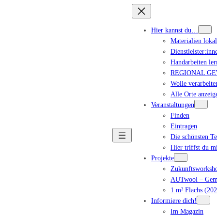
Hier kannst du…
Materialien loka
Dienstleister:inn
Handarbeiten ler
REGIONAL GEWA
Wolle verarbeite
Alle Orte anzeig
Veranstaltungen
Finden
Eintragen
Die schönsten T
Hier triffst du m
Projekte
Zukunftsworksho
AUTwool – Geme
1 m² Flachs (202
Informiere dich!
Im Magazin