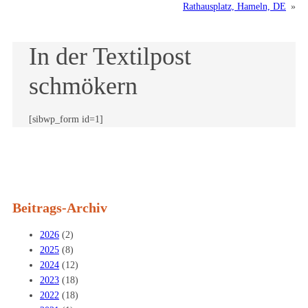
Rathausplatz, Hameln, DE
»
In der Textilpost
schmökern
[sibwp_form id=1]
Beitrags-Archiv
2026
(2)
2025
(8)
2024
(12)
2023
(18)
2022
(18)