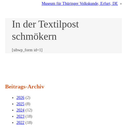
Museum für Thüringer Volkskunde, Erfurt, DE
»
In der Textilpost
schmökern
[sibwp_form id=1]
Beitrags-Archiv
2026
(2)
2025
(8)
2024
(12)
2023
(18)
2022
(18)