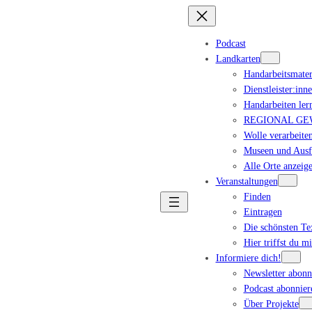
Podcast
Landkarten
Handarbeitsmater
Dienstleister:inn
Handarbeiten ler
REGIONAL GEWA
Wolle verarbeiten
Museen und Ausfl
Alle Orte anzeig
Veranstaltungen
Finden
Eintragen
Die schönsten T
Hier triffst du m
Informiere dich!
Newsletter abonn
Podcast abonnier
Über Projekte