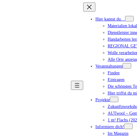
Hier kannst du…
Materialien loka
Dienstleister:inn
Handarbeiten ler
REGIONAL GEWA
Wolle verarbeite
Alle Orte anzeig
Veranstaltungen
Finden
Eintragen
Die schönsten T
Hier triffst du m
Projekte
Zukunftsworksho
AUTwool – Geme
1 m² Flachs (202
Informiere dich!
Im Magazin