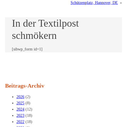
Schützenplatz, Hannover, DE
»
In der Textilpost
schmökern
[sibwp_form id=1]
Beitrags-Archiv
2026
(2)
2025
(8)
2024
(12)
2023
(18)
2022
(18)