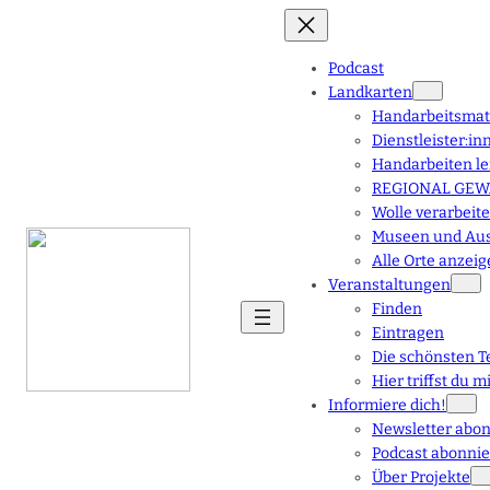
Podcast
Landkarten
Handarbeitsmate
Dienstleister:i
Handarbeiten l
REGIONAL GEWA
Wolle verarbeit
Museen und Aus
Alle Orte anzei
Veranstaltungen
Finden
Eintragen
Die schönsten T
Hier triffst du m
Informiere dich!
Newsletter abo
Podcast abonni
Über Projekte