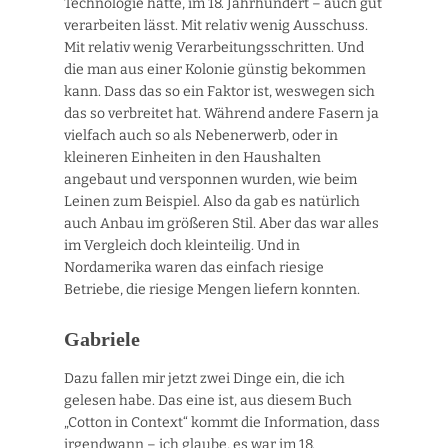
Technologie hatte, im 18. Jahrhundert – auch gut
verarbeiten lässt. Mit relativ wenig Ausschuss.
Mit relativ wenig Verarbeitungsschritten. Und
die man aus einer Kolonie günstig bekommen
kann. Dass das so ein Faktor ist, weswegen sich
das so verbreitet hat. Während andere Fasern ja
vielfach auch so als Nebenerwerb, oder in
kleineren Einheiten in den Haushalten
angebaut und versponnen wurden, wie beim
Leinen zum Beispiel. Also da gab es natürlich
auch Anbau im größeren Stil. Aber das war alles
im Vergleich doch kleinteilig. Und in
Nordamerika waren das einfach riesige
Betriebe, die riesige Mengen liefern konnten.
Gabriele
Dazu fallen mir jetzt zwei Dinge ein, die ich
gelesen habe. Das eine ist, aus diesem Buch
„Cotton in Context“ kommt die Information, dass
irgendwann – ich glaube, es war im 18.