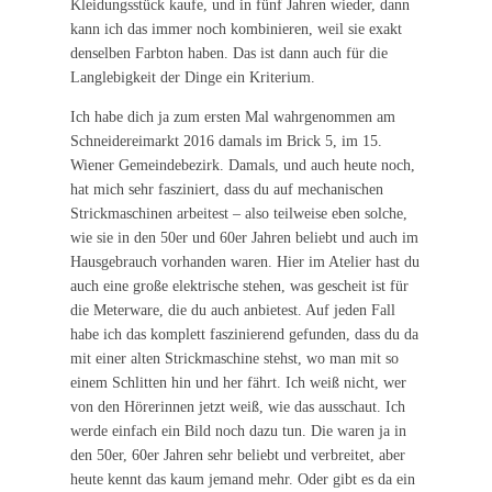
Kleidungsstück kaufe, und in fünf Jahren wieder, dann
kann ich das immer noch kombinieren, weil sie exakt
denselben Farbton haben. Das ist dann auch für die
Langlebigkeit der Dinge ein Kriterium.
Ich habe dich ja zum ersten Mal wahrgenommen am
Schneidereimarkt 2016 damals im Brick 5, im 15.
Wiener Gemeindebezirk. Damals, und auch heute noch,
hat mich sehr fasziniert, dass du auf mechanischen
Strickmaschinen arbeitest – also teilweise eben solche,
wie sie in den 50er und 60er Jahren beliebt und auch im
Hausgebrauch vorhanden waren. Hier im Atelier hast du
auch eine große elektrische stehen, was gescheit ist für
die Meterware, die du auch anbietest. Auf jeden Fall
habe ich das komplett faszinierend gefunden, dass du da
mit einer alten Strickmaschine stehst, wo man mit so
einem Schlitten hin und her fährt. Ich weiß nicht, wer
von den Hörerinnen jetzt weiß, wie das ausschaut. Ich
werde einfach ein Bild noch dazu tun. Die waren ja in
den 50er, 60er Jahren sehr beliebt und verbreitet, aber
heute kennt das kaum jemand mehr. Oder gibt es da ein