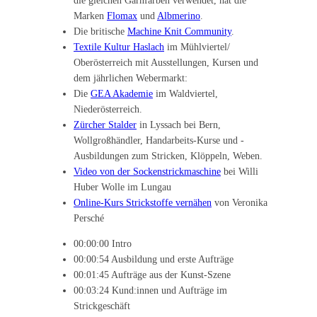
die gleichen Garnfarben verwendet, hat die
Marken
Flomax
und
Albmerino
.
Die britische
Machine Knit Community
.
Textile Kultur Haslach
im Mühlviertel/
Oberösterreich mit Ausstellungen, Kursen und
dem jährlichen Webermarkt:
Die
GEA Akademie
im Waldviertel,
Niederösterreich.
Zürcher Stalder
in Lyssach bei Bern,
Wollgroßhändler, Handarbeits-Kurse und -
Ausbildungen zum Stricken, Klöppeln, Weben.
Video von der Sockenstrickmaschine
bei Willi
Huber Wolle im Lungau
Online-Kurs Strickstoffe vernähen
von Veronika
Persché
00:00:00 Intro
00:00:54 Ausbildung und erste Aufträge
00:01:45 Aufträge aus der Kunst-Szene
00:03:24 Kund:innen und Aufträge im
Strickgeschäft