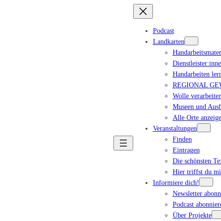
Podcast
Landkarten
Handarbeitsmater
Dienstleister:inn
Handarbeiten ler
REGIONAL GEWA
Wolle verarbeiten
Museen und Ausfl
Alle Orte anzeig
Veranstaltungen
Finden
Eintragen
Die schönsten T
Hier triffst du m
Informiere dich!
Newsletter abonn
Podcast abonnier
Über Projekte