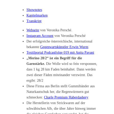
Shownotes
Kapitelmarken
Transkript
Webseite
von Veronika Persché.
Instagram Account
von Veronika Persché
Der erfolgreiche österreichische, international
bekannte
Gegenwartskünstler Erwin Wurm
Textilportal Podcastfolge 019 mit Anita Pavani
„Merino 28/2“ ist ein Begriff für die
Garnstärke.
Die Wolle wird so fein versponnen,
dass 1 kg 28 km Faden beinhaltet. Dann werden
zwei dieser Fäden miteinander verzwirnt. Das
ergibt: 28/2
Diese Firma aus Berlin stellt Gummibänder aus
Naturkautschuk her, die Regenwürmern gut
schmecken:
Charle Premium Haberdashery
Die Herstellerin von Strickwaren auf der
schwäbischen Alb, die über Jahre hinweg immer