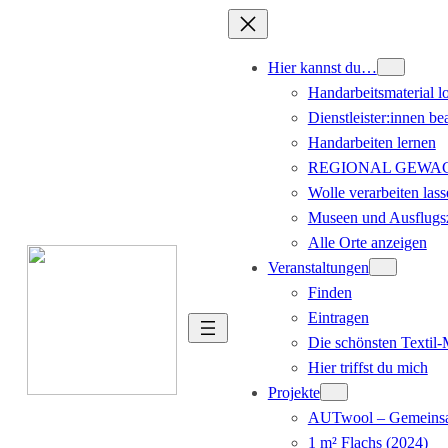
Hier kannst du…
Handarbeitsmaterial l
Dienstleister:innen be
Handarbeiten lernen
REGIONAL GEWACHS
Wolle verarbeiten lass
Museen und Ausflugsz
Alle Orte anzeigen
Veranstaltungen
Finden
Eintragen
Die schönsten Textil
Hier triffst du mich
Projekte
AUTwool – Gemeinsa
1 m² Flachs (2024)