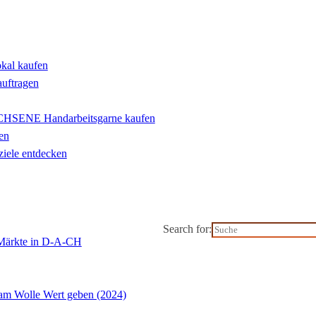
okal kaufen
auftragen
ENE Handarbeitsgarne kaufen
en
iele entdecken
Search for:
-Märkte in D-A-CH
m Wolle Wert geben (2024)